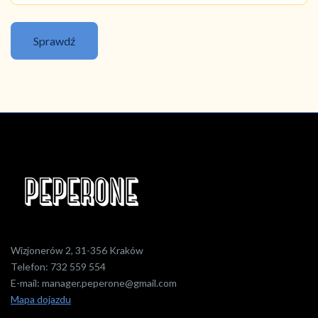
Sprawdź
Wizjonerów 2, 31-356 Kraków
Telefon:
732 559 554
E-mail:
manager.peperone@gmail.com
Mapa dojazdu